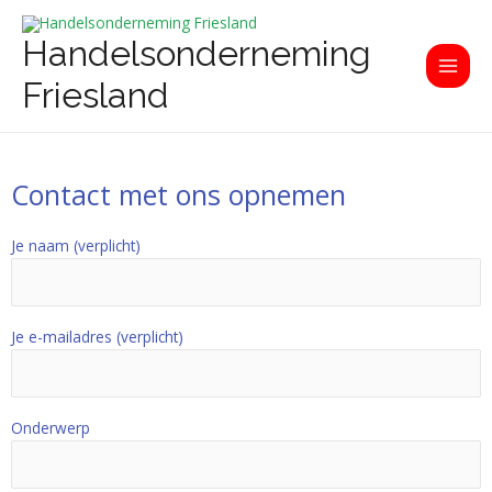
Ga
Main
naar
Handelsonderneming
Men
de
inhoud
Friesland
Contact met ons opnemen
Je naam (verplicht)
Je e-mailadres (verplicht)
Onderwerp