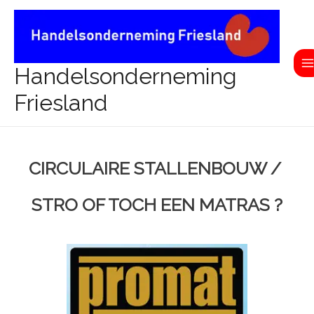
Ga
M
naar
M
de
inhoud
Handelsonderneming
Friesland
CIRCULAIRE STALLENBOUW /
STRO OF TOCH EEN MATRAS ?